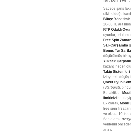
MostBet S
Sadece şans fakt
etkili olduğu kanıt
Bütçe Yönetimi:
20‑50 TL arasında 
RTP Odaklı Oyun
oyunlar, ortalama 
Free Spin Zaman
Salı‑Çarşamba
g
Bonus Tur Şartla
düşürülmüş bir oyu
Yüksek Çarpanlı
kazanç hedefi oluşt
Takip Sistemleri
izleyerek, düşüş t
Çoklu Oyun Kom
(
Starburst
), bir dü
Bu taktikler,
Most
limitinizi
belirleyi
Ek olarak,
Mobil
free spin fırsatl
ve ekstra 10 free 
Son olarak,
sosy
verilerini önceden
artırır.