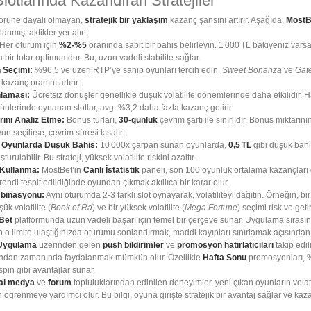
lotlarında Kazandıran Stratejiler
örüne dayalı olmayan,
stratejik bir yaklaşım
kazanç şansını artırır. Aşağıda,
MostB
lanmış taktikler yer alır:
Her oturum için
%2‑%5
oranında sabit bir bahis belirleyin. 1 000 TL bakiyeniz varsa,
bir tutar optimumdur. Bu, uzun vadeli stabilite sağlar.
 Seçimi:
%96,5 ve üzeri RTP’ye sahip oyunları tercih edin.
Sweet Bonanza
ve
Gat
kazanç oranını artırır.
laması:
Ücretsiz dönüşler genellikle düşük volatilite dönemlerinde daha etkilidir. H
ünlerinde oynanan slotlar, avg. %3,2 daha fazla kazanç getirir.
rını Analiz Etme:
Bonus turları,
30‑günlük
çevrim şartı ile sınırlıdır. Bonus miktarını
n seçilirse, çevrim süresi kısalır.
 Oyunlarda Düşük Bahis:
10 000x çarpan sunan oyunlarda,
0,5 TL
gibi düşük bahi
urulabilir. Bu strateji, yüksek volatilite riskini azaltır.
 Kullanma:
MostBet’in
Canlı İstatistik
paneli, son 100 oyunluk ortalama kazançları g
rendi tespit edildiğinde oyundan çıkmak akıllıca bir karar olur.
binasyonu:
Aynı oturumda 2‑3 farklı slot oynayarak, volatiliteyi dağıtın. Örneğin, bir 
şük volatilite (
Book of Ra
) ve bir yüksek volatilite (
Mega Fortune
) seçimi risk ve geti
Bet
platformunda uzun vadeli başarı için temel bir çerçeve sunar. Uygulama sırası
p o limite ulaştığınızda oturumu sonlandırmak, maddi kayıpları sınırlamak açısından kr
 Uygulama
üzerinden gelen
push bildirimler
ve
promosyon hatırlatıcıları
takip edil
arından zamanında faydalanmak mümkün olur. Özellikle
Hafta Sonu
promosyonları, 
spin gibi avantajlar sunar.
al medya
ve
forum
topluluklarından edinilen deneyimler, yeni çıkan oyunların volat
 öğrenmeye yardımcı olur. Bu bilgi, oyuna girişte stratejik bir avantaj sağlar ve kaza