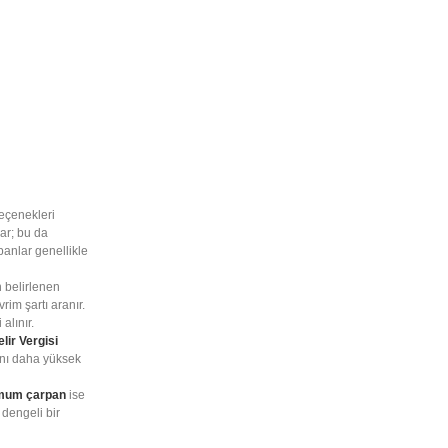
eçenekleri
r; bu da
anlar genellikle
 belirlenen
rim şartı aranır.
alınır.
lir Vergisi
ını daha yüksek
mum çarpan
ise
 dengeli bir