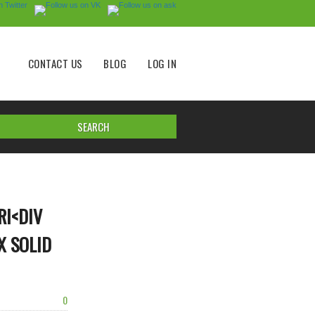
CONTACT US
BLOG
LOG IN
RI<DIV
X SOLID
0