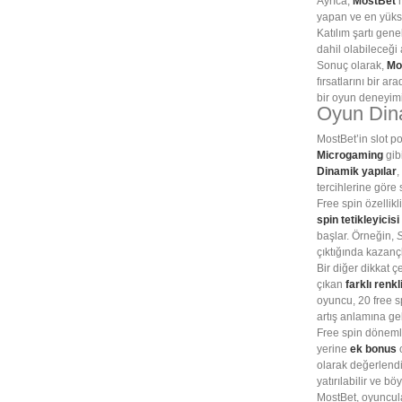
Ayrıca,
MostBet
h
yapan ve en yüks
Katılım şartı gene
dahil olabileceği 
Sonuç olarak,
Mo
fırsatlarını bir a
bir oyun deneyim
Oyun Dina
MostBet’in slot po
Microgaming
gib
Dinamik yapılar
,
tercihlerine göre
Free spin özellik
spin tetikleyicisi
başlar. Örneğin,
S
çıktığında kazanç
Bir diğer dikkat ç
çıkan
farklı renk
oyuncu, 20 free s
artış anlamına gel
Free spin dönem
yerine
ek bonus
o
olarak değerlendi
yatırılabilir ve b
MostBet, oyuncu