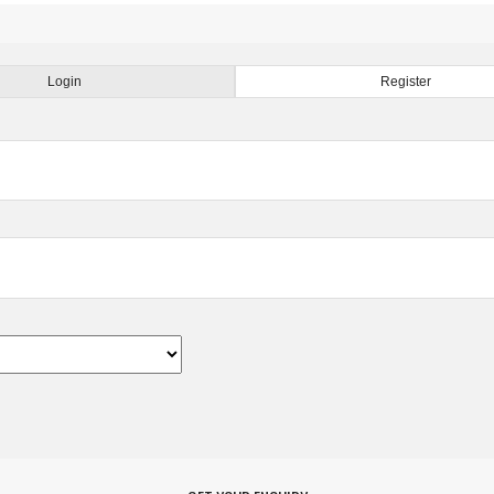
Login
Register