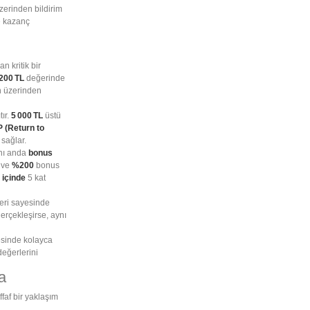
erinden bildirim
e kazanç
 kritik bir
200 TL
değerinde
n üzerinden
ır.
5 000 TL
üstü
 (Return to
 sağlar.
nı anda
bonus
ve
%200
bonus
 içinde
5 kat
eri sayesinde
erçekleşirse, aynı
sinde kolayca
eğerlerini
a
faf bir yaklaşım