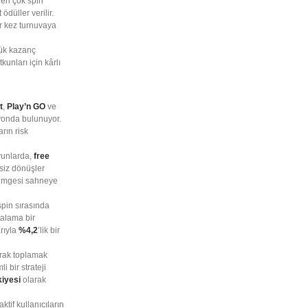
 en çok spin
 ödüller verilir.
r kez turnuvaya
yük kazanç
kunları için kârlı
t
,
Play’n GO
ve
yonda bulunuyor.
rın risk
yunlarda,
free
siz dönüşler
imgesi sahneye
pin sırasında
talama bir
rıyla
%4,2
’lik bir
rak toplamak
 bir strateji
iyesi
olarak
ktif kullanıcıların