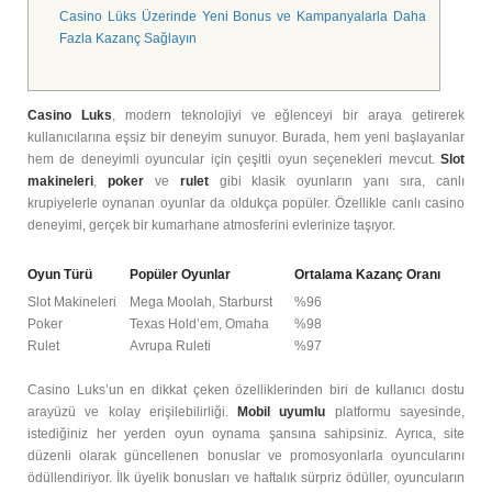
Casino Lüks Üzerinde Yeni Bonus ve Kampanyalarla Daha
Fazla Kazanç Sağlayın
Casino Luks
, modern teknolojiyi ve eğlenceyi bir araya getirerek
kullanıcılarına eşsiz bir deneyim sunuyor. Burada, hem yeni başlayanlar
hem de deneyimli oyuncular için çeşitli oyun seçenekleri mevcut.
Slot
makineleri
,
poker
ve
rulet
gibi klasik oyunların yanı sıra, canlı
krupiyelerle oynanan oyunlar da oldukça popüler. Özellikle canlı casino
deneyimi, gerçek bir kumarhane atmosferini evlerinize taşıyor.
Oyun Türü
Popüler Oyunlar
Ortalama Kazanç Oranı
Slot Makineleri
Mega Moolah, Starburst
%96
Poker
Texas Hold’em, Omaha
%98
Rulet
Avrupa Ruleti
%97
Casino Luks’un en dikkat çeken özelliklerinden biri de kullanıcı dostu
arayüzü ve kolay erişilebilirliği.
Mobil uyumlu
platformu sayesinde,
istediğiniz her yerden oyun oynama şansına sahipsiniz. Ayrıca, site
düzenli olarak güncellenen bonuslar ve promosyonlarla oyuncularını
ödüllendiriyor. İlk üyelik bonusları ve haftalık sürpriz ödüller, oyuncuların