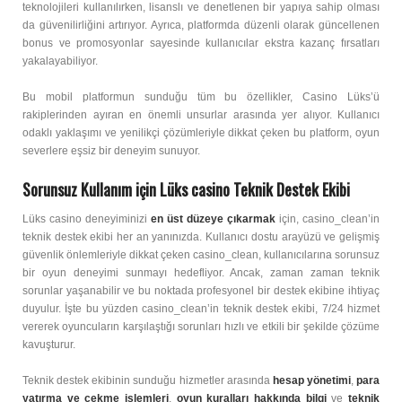
teknolojileri kullanılırken, lisanslı ve denetlenen bir yapıya sahip olması
da güvenilirliğini artırıyor. Ayrıca, platformda düzenli olarak güncellenen
bonus ve promosyonlar sayesinde kullanıcılar ekstra kazanç fırsatları
yakalayabiliyor.
Bu mobil platformun sunduğu tüm bu özellikler, Casino Lüks’ü
rakiplerinden ayıran en önemli unsurlar arasında yer alıyor. Kullanıcı
odaklı yaklaşımı ve yenilikçi çözümleriyle dikkat çeken bu platform, oyun
severlere eşsiz bir deneyim sunuyor.
Sorunsuz Kullanım için Lüks casino Teknik Destek Ekibi
Lüks casino deneyiminizi
en üst düzeye çıkarmak
için, casino_clean’in
teknik destek ekibi her an yanınızda. Kullanıcı dostu arayüzü ve gelişmiş
güvenlik önlemleriyle dikkat çeken casino_clean, kullanıcılarına sorunsuz
bir oyun deneyimi sunmayı hedefliyor. Ancak, zaman zaman teknik
sorunlar yaşanabilir ve bu noktada profesyonel bir destek ekibine ihtiyaç
duyulur. İşte bu yüzden casino_clean’in teknik destek ekibi, 7/24 hizmet
vererek oyuncuların karşılaştığı sorunları hızlı ve etkili bir şekilde çözüme
kavuşturur.
Teknik destek ekibinin sunduğu hizmetler arasında
hesap yönetimi
,
para
yatırma ve çekme işlemleri
,
oyun kuralları hakkında bilgi
ve
teknik