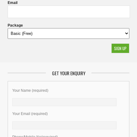
Email
Package
GET YOUR ENQUIRY
Your Name (required)
Your Email (required)
Phone/Mobile No(required)