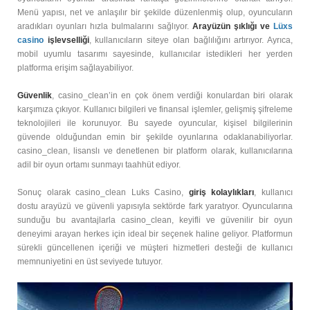
Menü yapısı, net ve anlaşılır bir şekilde düzenlenmiş olup, oyuncuların
aradıkları oyunları hızla bulmalarını sağlıyor.
Arayüzün şıklığı ve
Lüxs
casino
işlevselliği
, kullanıcıların siteye olan bağlılığını artırıyor. Ayrıca,
mobil uyumlu tasarımı sayesinde, kullanıcılar istedikleri her yerden
platforma erişim sağlayabiliyor.
Güvenlik
, casino_clean’in en çok önem verdiği konulardan biri olarak
karşımıza çıkıyor. Kullanıcı bilgileri ve finansal işlemler, gelişmiş şifreleme
teknolojileri ile korunuyor. Bu sayede oyuncular, kişisel bilgilerinin
güvende olduğundan emin bir şekilde oyunlarına odaklanabiliyorlar.
casino_clean, lisanslı ve denetlenen bir platform olarak, kullanıcılarına
adil bir oyun ortamı sunmayı taahhüt ediyor.
Sonuç olarak casino_clean Luks Casino,
giriş kolaylıkları
, kullanıcı
dostu arayüzü ve güvenli yapısıyla sektörde fark yaratıyor. Oyuncularına
sunduğu bu avantajlarla casino_clean, keyifli ve güvenilir bir oyun
deneyimi arayan herkes için ideal bir seçenek haline geliyor. Platformun
sürekli güncellenen içeriği ve müşteri hizmetleri desteği de kullanıcı
memnuniyetini en üst seviyede tutuyor.