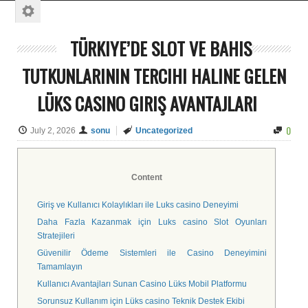
TÜRKIYE’DE SLOT VE BAHIS
TUTKUNLARININ TERCIHI HALINE GELEN
LÜKS CASINO GIRIŞ AVANTAJLARI
0
July 2, 2026
sonu
Uncategorized
Content
Giriş ve Kullanıcı Kolaylıkları ile Luks casino Deneyimi
Daha Fazla Kazanmak için Luks casino Slot Oyunları
Stratejileri
Güvenilir Ödeme Sistemleri ile Casino Deneyimini
Tamamlayın
Kullanıcı Avantajları Sunan Casino Lüks Mobil Platformu
Sorunsuz Kullanım için Lüks casino Teknik Destek Ekibi